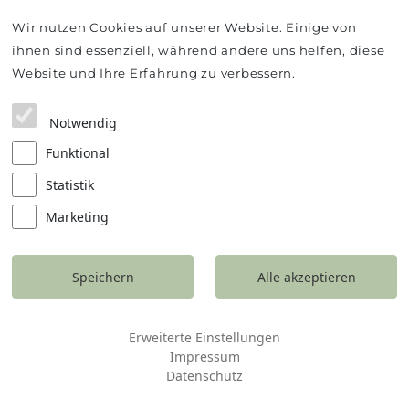
Wir nutzen Cookies auf unserer Website. Einige von
ihnen sind essenziell, während andere uns helfen, diese
Website und Ihre Erfahrung zu verbessern.
Notwendig
Funktional
Statistik
Marketing
Speichern
Alle akzeptieren
Erweiterte Einstellungen
Impressum
Datenschutz