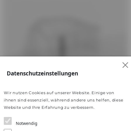
Datenschutzeinstellungen
Wir nutzen Cookies auf unserer Website. Einige von
Ihre Terrassenüberdachung zum
ihnen sind essenziell, während andere uns helfen, diese
Website und Ihre Erfahrung zu verbessern.
Sommergarten erweitern?
Kein Problem mit unseren Seitenelementen
Notwendig